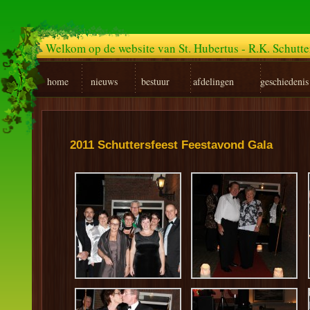
Welkom op de website van St. Hubertus - R.K. Schutt
home
nieuws
bestuur
afdelingen
geschiedenis
2011 Schuttersfeest Feestavond Gala