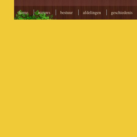
home
nieuws
bestuur
afdelingen
geschiedenis