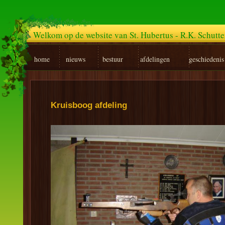
Welkom op de website van St. Hubertus - R.K. Schutt
home
nieuws
bestuur
afdelingen
geschiedenis
Kruisboog afdeling