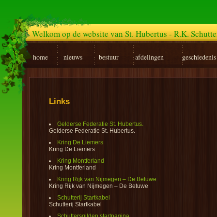
Welkom op de website van St. Hubertus - R.K. Schutt
home
nieuws
bestuur
afdelingen
geschiedenis
Links
Gelderse Federatie St. Hubertus.
Gelderse Federatie St. Hubertus.
Kring De Liemers
Kring De Liemers
Kring Montferland
Kring Montferland
Kring Rijk van Nijmegen – De Betuwe
Kring Rijk van Nijmegen – De Betuwe
Schutterij Startkabel
Schutterij Startkabel
Schuttersgilden startpagina