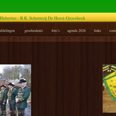
Hubertus - R.K. Schutterij De Horst-Groesbeek
afdelingen
geschiedenis
foto’s
agenda 2026
links
cont