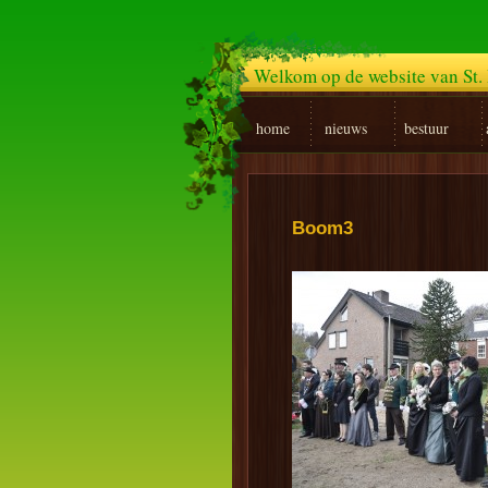
Welkom op de website van St. 
home
nieuws
bestuur
Boom3