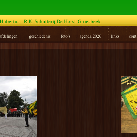
Hubertus - R.K. Schutterij De Horst-Groesbeek
afdelingen
geschiedenis
foto’s
agenda 2026
links
cont