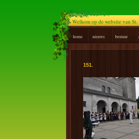
Welkom op de website van St. 
home
nieuws
bestuur
151.