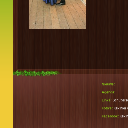
Nieuws:
Agenda:
Links:
Schutters
Foto's:
Klik hier 
Facebook:
Klik 