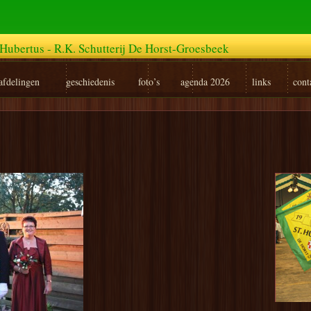
Hubertus - R.K. Schutterij De Horst-Groesbeek
afdelingen
geschiedenis
foto’s
agenda 2026
links
cont