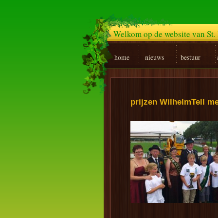
Welkom op de website van St. 
home
nieuws
bestuur
prijzen WilhelmTell m