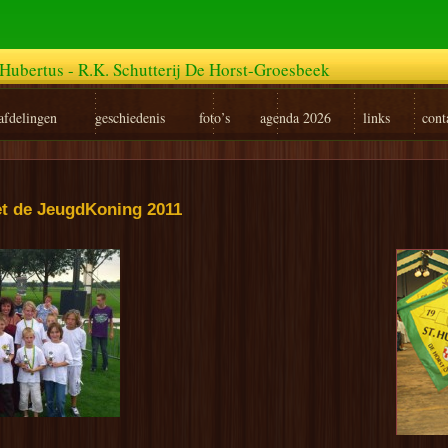
Hubertus - R.K. Schutterij De Horst-Groesbeek
afdelingen
geschiedenis
foto’s
agenda 2026
links
cont
et de JeugdKoning 2011